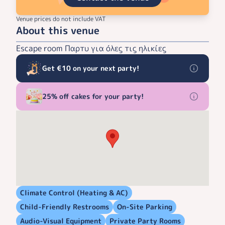
Venue prices do not include VAT
About this venue
Escape room Παρτυ για όλες τις ηλικίες
Get €10 on your next party!
25% off cakes for your party!
Climate Control (Heating & AC)
Child-Friendly Restrooms
On-Site Parking
Audio-Visual Equipment
Private Party Rooms