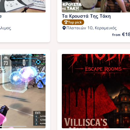
e
Τα Κρουστά Της Τάκη
🏆
Top pick
Άλιμος
Πλαταιών 10, Κεραμεικός
€1
from