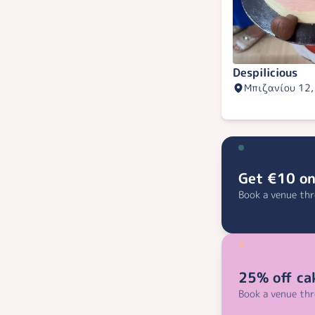
Despilicious
Μπιζανίου 12,
Get €10 on
Book a venue th
25% off ca
Book a venue thr