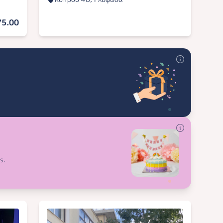
75.00
s.