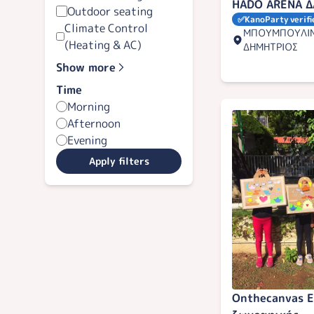
HADO ARENA 
Outdoor seating
✅
KanoParty verifi
Climate Control
ΜΠΟΥΜΠΟΥΛΙΝ
(Heating & AC)
ΔΗΜΗΤΡΙΟΣ
Show more
Time
Morning
Afternoon
Evening
Apply filters
Onthecanvas 