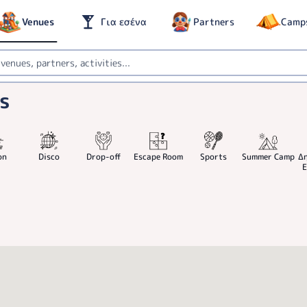
Venues
Για εσένα
Partners
Camp
es
on
Disco
Drop-off
Escape Room
Sports
Summer Camp
Δ
Ε