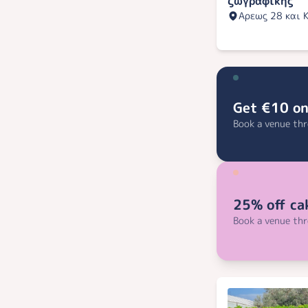
ζωγραφικής
Αρεως 28 και 
Get €10 on
Book a venue th
25% off ca
Book a venue thr