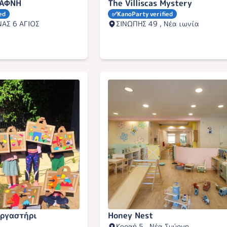
ΔΑΦΝΗ
The Villiscas Mystery
ed
✅
KanoParty verified
ΑΣ 6 ΑΓΙΟΣ
ΣΙΝΩΠΗΣ 49 , Νέα ιωνία
Εργαστήρι
Honey Nest
Κοραή 5 , Νέα Σμύρνη