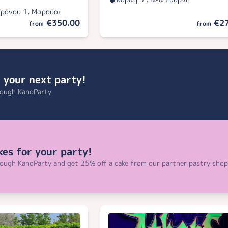
Κρόνου 1, Μαρούσι
€350.00
€2
from
from
 your next party!
rough KanoParty
kes for your party!
ough KanoParty and get 25% off a cake from our partner pastry shop