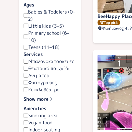
Ages
Babies & Toddlers (0–
BeeHappy Plac
2)
🏆
Top pick
Little kids (3–5)
Φιλήμωνος 4, 
Primary school (6–
10)
Teens (11–18)
Services
Μπαλονοκατασκευές
Θεατρικό παιχνίδι
Ανιματέρ
Φωτογράφος
Κουκλοθέατρο
Show more
Amenities
Smoking area
Vegan food
Indoor seating