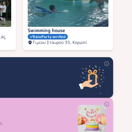
Swimming house
ιάς
✅
KanoParty verified
Τιμίου Σταυρού 35, Κορωπί
s.