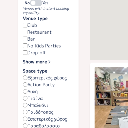
No
Yes
Venues with instant booking
capability.
Venue type
Club
Restaurant
Bar
No-Kids Parties
Drop-off
Show more
Space type
Εξωτερικός χώρος
Action Party
Αυλή
Πισίνα
Μπαλκόνι
Παιδότοπος
Εσωτερικός χώρος
Παραθαλάσσιο