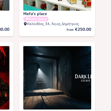
Mafa's place
💜
Mum's choice
Καλλιθέας 34, Άγιος Δημήτριος
80.00
€250.00
from