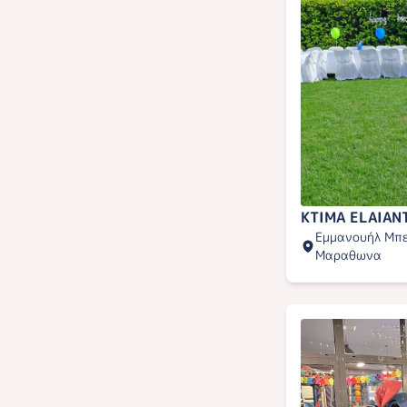
KTIMA ELAIAN
Εμμανουήλ Μπε
Μαραθωνα