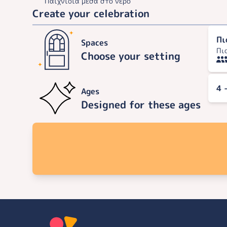
Παιχνίδια μέσα στο νερό
Create your celebration
Πι
Spaces
Πι
Choose your setting
4 
Ages
Designed for these ages