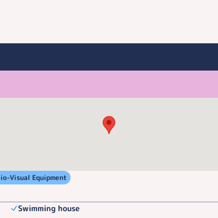
io-Visual Equipment
Swimming house