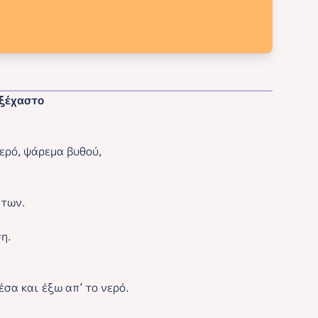
αξέχαστο
ερό, ψάρεμα βυθού,
άτων.
η.
σα και έξω απ’ το νερό.