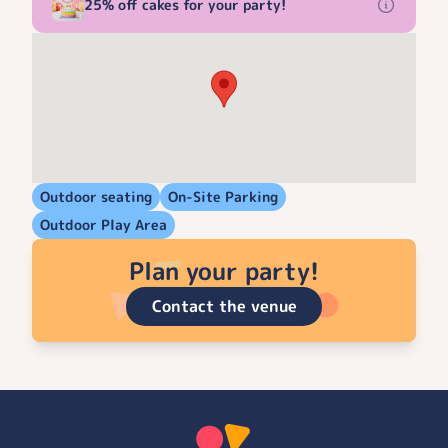
25% off cakes for your party!
Outdoor seating
On-Site Parking
Outdoor Play Area
Plan your party!
Contact the venue