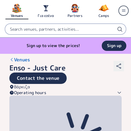
Venues
Για εσένα
Partners
Camps
Sign up to view the prices!
Sign up
Venues
Enso - Just Care
Contact the venue
Βάρκιζα
Operating hours