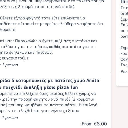
 παιδικό μενού συμπεριλαμβάνεται στο πακέτο που θα
Πίτ
ιλέξετε. ( 2 κομμάτια πίτσα ανά παιδί).
Σε 
δια
 θέλετε έξτρα φαγητό τότε είτε επιλέγετε να
ζυμ
οσθέσετε πίτσα είτε μπορείτε ελεύθερα να φέρετε ότι
Επι
ιθυμείτε
που
ρωτ
μείωση: Παρακαλώ να έχετε μαζί σας πιατάκια και
υταλάκια για την τούρτα, καθώς και πιάτα για το
Σημ
γητό ενηλίκων και παιδιών.
κου
ς ευχαριστούμε
φαγ
r 1 person
Σας
For
ρίδα 5 κοτομπουκιές με πατάτες χυμό Amita
ι παιχνίδι έκπληξη μέσω pizza fun
ορείτε να επιλέξετε όσες μερίδες θέλετε χωρίς να
αιρεί την παροχή φαγητού ανά παιδί (2 κομμάτια
τσα) που περιλαμβάνει το πακέτο πάρτυ. Η επιλογή
ορεί να επιλεχθεί και για ενήλικες εξίσου
r 1 person
From €8.00