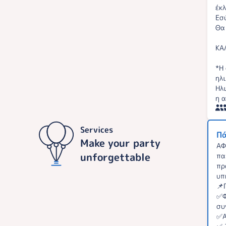
έκ
Εσ
Θα
ΚΑ
*Η
ηλ
Ηλ
η 
Services
Πά
Make your party
ΑΦ
unforgettable
πα
πρ
υπ
📌
✅Φ
συ
✅Α