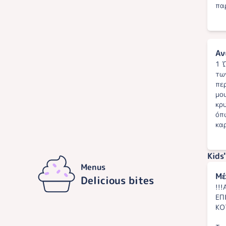
πα
Αν
1 
τω
πε
μο
κρ
όπ
κα
Kids
Menus
Μέ
Delicious bites
!!
ΕΠ
ΚΟ