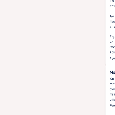
Το
επ
Αν
πρ
επ
Ση
κο
φα
Σα
Fo
Με
κα
Μπ
αν
πί
μπ
Fo