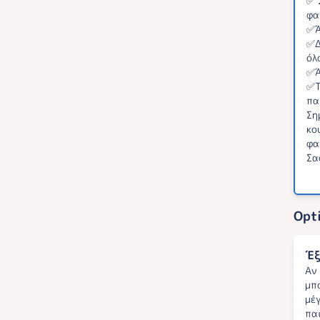
✅ 
φα
✅Ά
✅Δ
όλ
✅Ά
✅Τ
πα
Ση
κο
φα
Σα
Opti
Έξ
Αν
μπ
μέ
πα