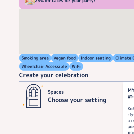
25% off cakes for your party!
Smoking area
Vegan food
Indoor seating
Climate 
Wheelchair Accessible
WiFi
Create your celebration
ΜΥ
Spaces
🔐
Choose your setting
Κα
εξ
στ
μα
πα