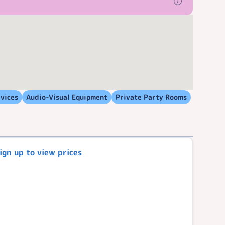
rvices
Audio-Visual Equipment
Private Party Rooms
Sign up to view prices