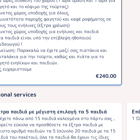
2 ώρες διάθεση του χώρου (1 ώρα δράση και 1 ώρα για
γητό και το κόψιμο της τούρτας)
νετος χώρος υποδοχής για όλους
υνατότητα παροχής φαγητού και καφέ ροφήματος σε
ους τους ενήλικες (έξτρα χρέωση)
νετος χώρος υποδοχής για ενήλικες και παιδιά
α παιδιά είναι υπό την επίβλεψη ηθοποιού
ιδαγωγού !
μείωση: Παρακαλώ να έχετε μαζί σας πιατάκια και
υταλάκια για την τούρτα, καθώς και πιάτα για το
γητό ενηλίκων και παιδιών.
ς ευχαριστούμε
€240.00
onal services
τρα παιδιά με μέγιστη επιλογή τα 5 παιδιά
Επ
 έχετε πάνω από 15 παιδιά καλεσμένα στο πάρτυ σας ,
1 Ώ
ορείτε εύκολα να προσθέσετε τα έξτρα παιδιά με
γιστο αριθμό παιδιών τα 5 (σύνολο 20 παιδιά με τα 15
ιδιά του πακέτου), όλα τα παιδιά θα έχουν τις ίδιες