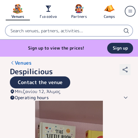
Venues
Για εσένα
Partners
Camps
Sign up to view the prices!
Sign up
Venues
Despilicious
Contact the venue
Μπιζανίου 12, Άλιμος
Operating hours