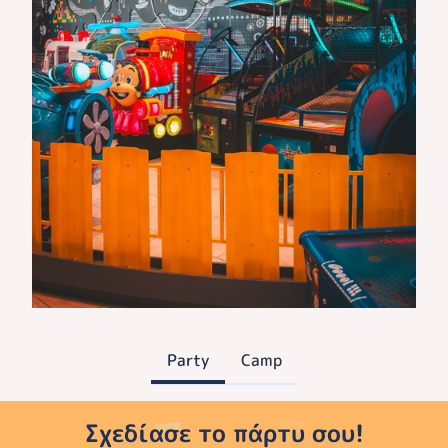
Party
Camp
Σχεδίασε το πάρτυ σου!