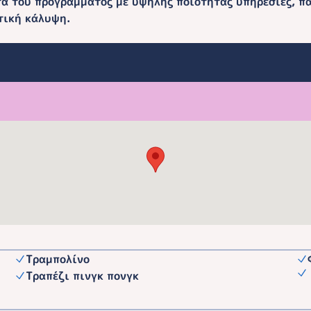
α του προγράμματος με υψηλής ποιότητας υπηρεσίες, πα
τική κάλυψη.
Τραμπολίνο
Τραπέζι πινγκ πονγκ