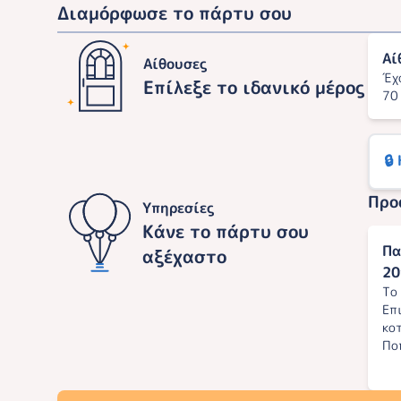
Διαμόρφωσε το πάρτυ σου
Αί
Αίθουσες
Έχ
Επίλεξε το ιδανικό μέρος
70
🔒
Προ
Υπηρεσίες
Κάνε το πάρτυ σου
Πα
αξέχαστο
20
Το
Επ
κο
Πο