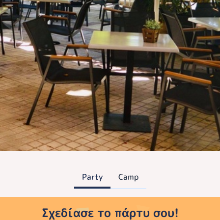
Party
Camp
Σχεδίασε το πάρτυ σου!