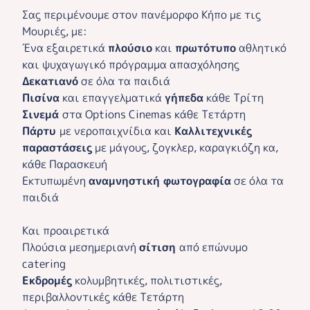
Σας περιμένουμε στον πανέμορφο Κήπο με τις
Μουριές, με:
Ένα εξαιρετικά
πλούσιο
και
πρωτότυπο
αθλητικό
και ψυχαγωγικό πρόγραμμα απασχόλησης
Δεκατιανό
σε όλα τα παιδιά
Πισίνα
και επαγγελματικά
γήπεδα
κάθε Τρίτη
Σινεμά
στα Options Cinemas κάθε Τετάρτη
Πάρτυ
με νεροπαιχνίδια και
Καλλιτεχνικές
παραστάσεις
με μάγους, ζογκλερ, καραγκιόζη κα,
κάθε Παρασκευή
Εκτυπωμένη
αναμνηστική φωτογραφία
σε όλα τα
παιδιά
Και προαιρετικά
Πλούσια μεσημεριανή
σίτιση
από επώνυμο
catering
Εκδρομές
κολυμβητικές, πολιτιστικές,
περιβαλλοντικές κάθε Τετάρτη