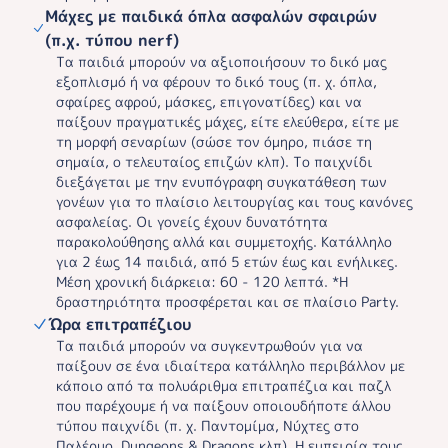
Μάχες με παιδικά όπλα ασφαλών σφαιρών
(π.χ. τύπου nerf)
Τα παιδιά μπορούν να αξιοποιήσουν το δικό μας
εξοπλισμό ή να φέρουν το δικό τους (π. χ. όπλα,
σφαίρες αφρού, μάσκες, επιγονατίδες) και να
παίξουν πραγματικές μάχες, είτε ελεύθερα, είτε με
τη μορφή σεναρίων (σώσε τον όμηρο, πιάσε τη
σημαία, ο τελευταίος επιζών κλπ). Το παιχνίδι
διεξάγεται με την ενυπόγραφη συγκατάθεση των
γονέων για το πλαίσιο λειτουργίας και τους κανόνες
ασφαλείας. Οι γονείς έχουν δυνατότητα
παρακολούθησης αλλά και συμμετοχής. Κατάλληλο
για 2 έως 14 παιδιά, από 5 ετών έως και ενήλικες.
Μέση χρονική διάρκεια: 60 - 120 λεπτά. *Η
δραστηριότητα προσφέρεται και σε πλαίσιο Party.
Ώρα επιτραπέζιου
Τα παιδιά μπορούν να συγκεντρωθούν για να
παίξουν σε ένα ιδιαίτερα κατάλληλο περιβάλλον με
κάποιο από τα πολυάριθμα επιτραπέζια και παζλ
που παρέχουμε ή να παίξουν οποιουδήποτε άλλου
τύπου παιχνίδι (π. χ. Παντομίμα, Νύχτες στο
Παλέρμο, Dungeons & Dragons κλπ). Η εμπειρία τους