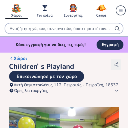
Χώροι
Για εσένα
Συνεργάτες
Camps
Κάνε εγγραφή για να δεις τις τιμές!
Εγγραφή
Χώροι
Children' s Playland
Επικοινώνησε με τον χώρο
Ακτή Θεμιστοκλέους 112, Πειραιάς - Πειραϊκή, 18537
Ώρες λειτουργίας