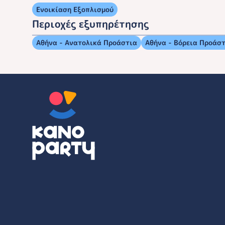
Ενοικίαση Εξοπλισμού
Περιοχές εξυπηρέτησης
Αθήνα - Ανατολικά Προάστια
Αθήνα - Βόρεια Προάσ