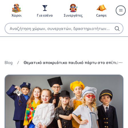
Χώροι
Για εσένα
Συνεργάτες
Camps
Blog
/
Θεματικό αποκριάτικο παιδικό πάρτυ στο σπίτι:
Superheroes, Πριγκίπισσες & οι top τάσεις της
χρονιάς