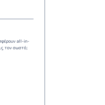
φέρουν all-in-
εις τον σωστό;