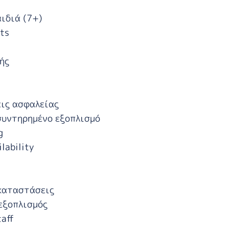
ιδιά (7+)
sts
ής
εις ασφαλείας
συντηρημένο εξοπλισμό
g
ilability
γκαταστάσεις
εξοπλισμός
aff