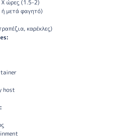
 Χ ώρες (1.5-2)
ν ή μετά φαγητό)
τραπέζια, καρέκλες)
es:
ά
tainer
y host
:
ος
ainment