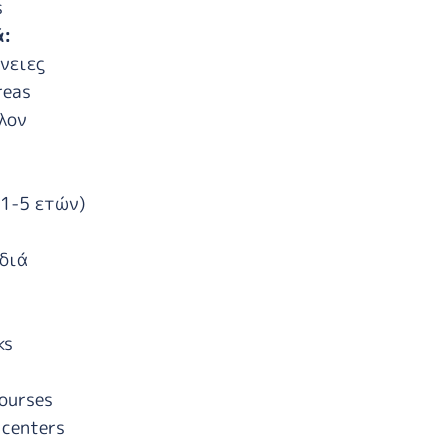
s
ά:
νειες
reas
λον
(1-5 ετών)
διά
ks
courses
 centers