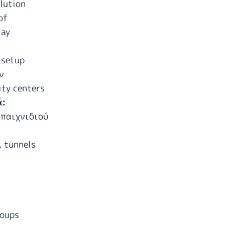
olution
of
lay
 setup
ν
ty centers
ά:
 παιχνιδιού
, tunnels
oups