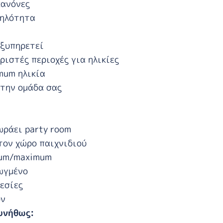
κανόνες
ληλότητα
εξυπηρετεί
ριστές περιοχές για ηλικίες
mum ηλικία
στην ομάδα σας
ωράει party room
τον χώρο παιχνιδιού
mum/maximum
ωγμένο
εσίες
υν
συνήθως: