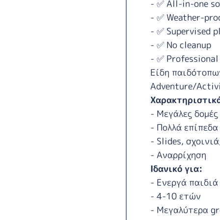
- ✅ All-in-one s
- ✅ Weather-pro
- ✅ Supervised p
- ✅ No cleanup
- ✅ Professional
Είδη παιδότοπω
Adventure/Activi
Χαρακτηριστικ
- Μεγάλες δομές
- Πολλά επίπεδα
- Slides, σχοινιά
- Αναρρίχηση
Ιδανικό για:
- Ενεργά παιδιά
- 4-10 ετών
- Μεγαλύτερα gr