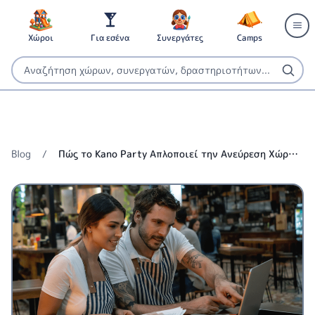
Χώροι
Για εσένα
Συνεργάτες
Camps
Blog
/
Πώς το Kano Party Απλοποιεί την Ανεύρεση Χώρων
για Παιδικά Πάρτυ: Οδηγός για Επαγγελματίες