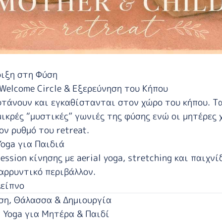
ιξη στη Φύση
Welcome Circle & Εξερεύνηση του Κήπου
φτάνουν και εγκαθίστανται στον χώρο του κήπου. Τ
μικρές “μυστικές” γωνιές της φύσης ενώ οι μητέρες
ον ρυθμό του retreat.
Yoga για Παιδιά
ssion κίνησης με aerial yoga, stretching και παιχνί
αρρυντικό περιβάλλον.
Δείπνο
ση, Θάλασσα & Δημιουργία
 Yoga για Μητέρα & Παιδί