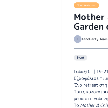
Προτεινόμενο
Mother 
Garden 
K
KanoParty Team
Event
Γαλαξίδι | 19-2
Εξασφάλισε τιμή
Ένα retreat στη
Τρεις καλοκαιρι
μέσα στη γαλήνη
Το
Mother & Chil