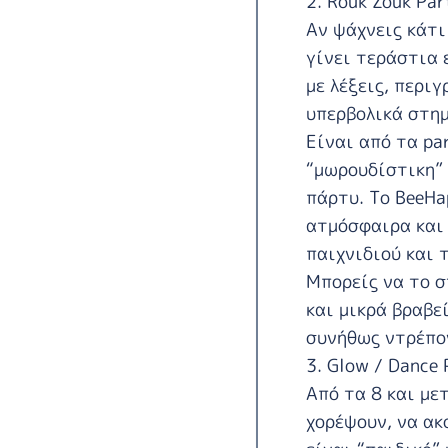
2. Rouk Zouk Par
Αν ψάχνεις κάτι
γίνει τεράστια 
με λέξεις, περιγ
υπερβολικά στημ
Είναι από τα pa
“μωρουδίστικη” 
πάρτυ. Το
BeeHa
ατμόσφαιρα και 
παιχνιδιού και 
Μπορείς να το σ
και μικρά βραβε
συνήθως ντρέπο
3. Glow / Dance 
Από τα 8 και μετ
χορέψουν, να ακ