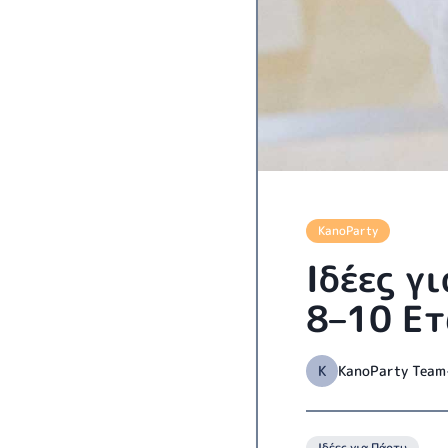
KanoParty
Ιδέες γ
8–10 Ετ
K
KanoParty Team
Ιδέες για Πάρτυ