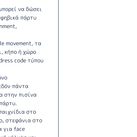
 μπορεί να δώσει
εφηβικά πάρτυ
inment,
yle movement, τα
ι, κήπο ή χώρο
dress code τύπου
όνο
χεδόν πάντα
ια στην πισίνα
πάρτυ.
παιχνίδια στο
lo, στεφάνια στο
 για face