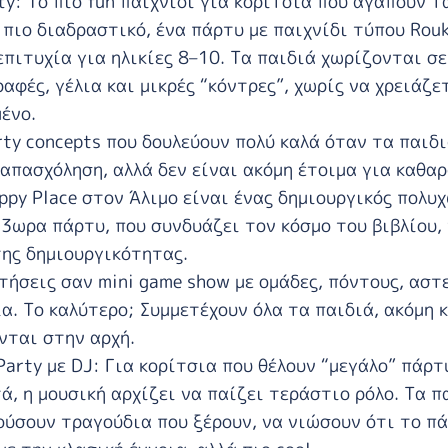
ty: Το πιο fun παιχνίδι για κορίτσια που αγαπούν τ
 πιο διαδραστικό, ένα πάρτυ με παιχνίδι τύπου Rouk
επιτυχία για ηλικίες 8–10. Τα παιδιά χωρίζονται σε
ραφές, γέλια και μικρές “κόντρες”, χωρίς να χρειάζ
ένο.
rty concepts που δουλεύουν πολύ καλά όταν τα παιδι
απασχόληση, αλλά δεν είναι ακόμη έτοιμα για καθαρ
ppy Place
στον Άλιμο είναι ένας δημιουργικός πολυχ
3ωρα πάρτυ, που συνδυάζει τον κόσμο του βιβλίου,
της δημιουργικότητας.
τήσεις σαν mini game show με ομάδες, πόντους, αστ
ία. Το καλύτερο; Συμμετέχουν όλα τα παιδιά, ακόμη κ
νται στην αρχή.
Party με DJ: Για κορίτσια που θέλουν “μεγάλο” πάρτ
ά, η μουσική αρχίζει να παίζει τεράστιο ρόλο. Τα π
ούσουν τραγούδια που ξέρουν, να νιώσουν ότι το πά