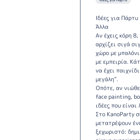
Ιδέες για Πάρτυ
Άλλα
Αν έχεις κόρη 8,
αρχίζει σιγά σι
χώρο με μπαλόνι
με εμπειρία. Κά
να έχει παιχνίδι
μεγάλη”.
Οπότε, αν νιώθε
face painting, b
ιδέες που είναι 
Στο KanoParty σ
μετατρέψουν ένα
ξεχωριστό: δημιο