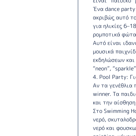
είναι “παιδικό” 
Ένα dance party 
ακριβώς αυτό το
για ηλικίες 6–18
ρομποτικά φώτα, 
Αυτό είναι ιδαν
μουσικά παιχνίδ
εκδηλώσεων και 
“neon”, “sparkle”
4. Pool Party: Γ
Αν τα γενέθλια 
winner. Τα παιδ
και την αίσθηση
Στο
Swimming H
νερό, σκυταλοδρ
νερό και φουσκω