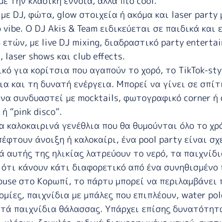
με την κλασική έννοια, αλλά πιο cool.
με DJ, φώτα, glow στοιχεία ή ακόμα και laser party
 vibe. Ο
DJ Akis & Team
ειδικεύεται σε παιδικά και 
 ετών, με live DJ mixing, διαδραστικό party enterta
laser shows και club effects.
ικό για κορίτσια που αγαπούν το χορό, το TikTok-st
ια και τη δυνατή ενέργεια. Μπορεί να γίνει σε σπίτ
να συνδυαστεί με mocktails, φωτογραφικό corner ή 
 ή “pink disco”.
ια καλοκαιρινά γενέθλια που θα θυμούνται όλο το χρ
πέφτουν άνοιξη ή καλοκαίρι, ένα pool party είναι σ
ιά αυτής της ηλικίας λατρεύουν το νερό, τα παιχνίδ
 ότι κάνουν κάτι διαφορετικό από ένα συνηθισμένο 
ouse
στο Κορωπί, το πάρτυ μπορεί να περιλαμβάνει 
ομίες, παιχνίδια με μπάλες που επιπλέουν, water po
τά παιχνίδια θάλασσας. Υπάρχει επίσης δυνατότητα