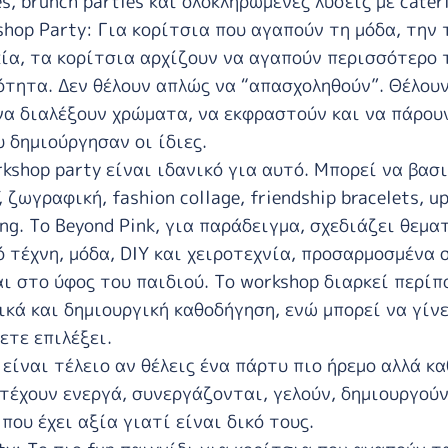
es, brunch parties και ολοκληρωμένες λύσεις με cater
shop Party: Για κορίτσια που αγαπούν τη μόδα, την 
κία, τα κορίτσια αρχίζουν να αγαπούν περισσότερο τ
τητα. Δεν θέλουν απλώς να “απασχοληθούν”. Θέλου
 να διαλέξουν χρώματα, να εκφραστούν και να πάρου
 δημιούργησαν οι ίδιες.
rkshop party είναι ιδανικό για αυτό. Μπορεί να βασι
, ζωγραφική, fashion collage, friendship bracelets, up
ing. Το
Beyond Pink
, για παράδειγμα, σχεδιάζει θεμα
ό τέχνη, μόδα, DIY και χειροτεχνία, προσαρμοσμένα 
ι στο ύφος του παιδιού. Το workshop διαρκεί περίπ
ικά και δημιουργική καθοδήγηση, ενώ μπορεί να γίν
ετε επιλέξει.
 είναι τέλειο αν θέλεις ένα πάρτυ πιο ήρεμο αλλά κ
τέχουν ενεργά, συνεργάζονται, γελούν, δημιουργούν
που έχει αξία γιατί είναι δικό τους.