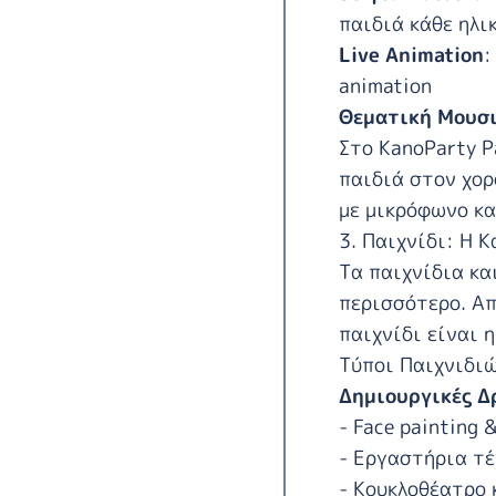
παιδιά κάθε ηλι
Live Animation
:
animation
Θεματική Μουσ
Στο
KanoParty P
παιδιά στον χορ
με μικρόφωνο κα
3. Παιχνίδι: Η 
Τα παιχνίδια κα
περισσότερο. Απ
παιχνίδι είναι 
Τύποι Παιχνιδι
Δημιουργικές Δ
- Face painting &
- Εργαστήρια τέ
- Κουκλοθέατρο 