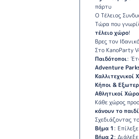
πάρτυ
Ο Τέλειος Συνδυ
Τώρα που γνωρίζ
τέλειο χώρο
!
Βρες τον Ιδανικ
Στο
KanoParty V
Παιδότοποι
: Έτ
Adventure Park
Καλλιτεχνικοί 
Κήποι & Εξωτερ
Αθλητικοί Χώρο
Κάθε χώρος προσ
κάνουν το παιδί
Σχεδιάζοντας το
Βήμα 1
: Επίλεξ
Βήμα 2
: Διάλεξ