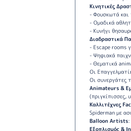
Κινητικές Δρασ
- Φουσκωτά και
- Ομαδικά αθλητ
- Κυνήγι θησαυρ
Διαδραστικά Πα
- Escape rooms 
- Ψηφιακά παιχν
- Θεματικά anim
Οι Επαγγελματί
Οι
συνεργάτες τ
Animateurs & 
(πριγκίπισσες, 
Καλλιτέχνες Fac
Spiderman με α
Balloon Artists
:
Εξοπλισμός & In