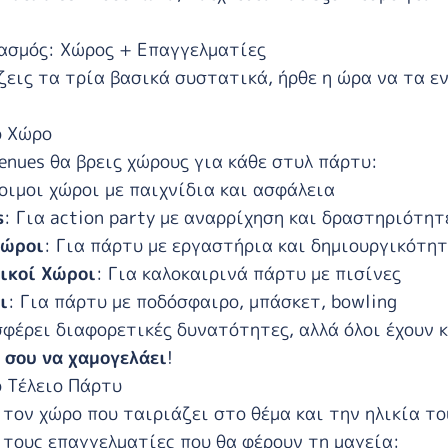
ασμός: Χώρος + Επαγγελματίες
εις τα τρία βασικά συστατικά, ήρθε η ώρα να τα ε
ό Χώρο
enues
θα βρεις χώρους για κάθε στυλ πάρτυ:
οιμοι χώροι με παιχνίδια και ασφάλεια
s
: Για action party με αναρρίχηση και δραστηριότητ
Χώροι
: Για πάρτυ με εργαστήρια και δημιουργικότη
ικοί Χώροι
: Για καλοκαιρινά πάρτυ με πισίνες
ι
: Για πάρτυ με ποδόσφαιρο, μπάσκετ, bowling
φέρει διαφορετικές δυνατότητες, αλλά όλοι έχουν 
 σου να χαμογελάει
!
 Τέλειο Πάρτυ
ε τον
χώρο που ταιριάζει
στο θέμα και την ηλικία το
ε τους
επαγγελματίες
που θα φέρουν τη μαγεία: