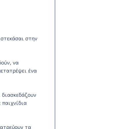
α στεκάσαι στην
δούν, να
μετατρέψει ένα
ι διασκεδάζουν
α παιχνίδια
λατρεύουν τα