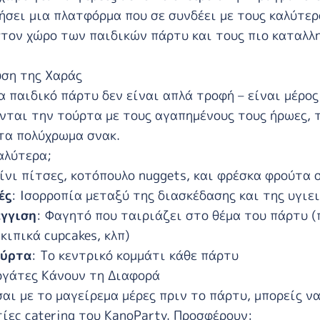
ήσει μια πλατφόρμα που σε συνδέει με τους καλύτερ
στον χώρο των παιδικών πάρτυ
και τους πιο καταλλ
ύση της Χαράς
α παιδικό πάρτυ δεν είναι απλά τροφή – είναι μέρος
νται την τούρτα με τους αγαπημένους τους ήρωες, 
 τα πολύχρωμα σνακ.
αλύτερα;
ίνι πίτσες, κοτόπουλο nuggets, και φρέσκα φρούτα 
ές
: Ισορροπία μεταξύ της διασκέδασης και της υγιε
γγιση
: Φαγητό που ταιριάζει στο θέμα του πάρτυ (
κιπικά cupcakes, κλπ)
ούρτα
: Το κεντρικό κομμάτι κάθε πάρτυ
ργάτες Κάνουν τη Διαφορά
αι με το μαγείρεμα μέρες πριν το πάρτυ, μπορείς να
ίες catering του KanoParty
. Προσφέρουν: