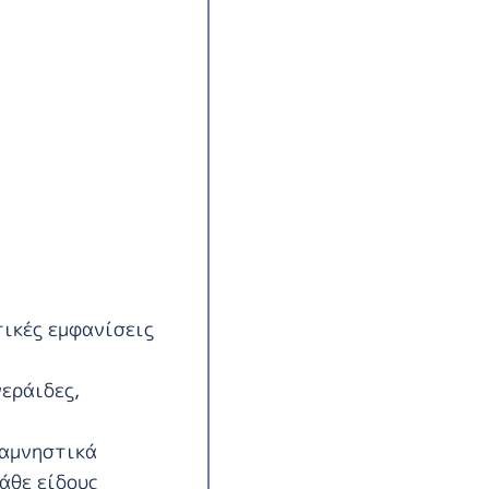
τικές εμφανίσεις
εράιδες,
ναμνηστικά
άθε είδους