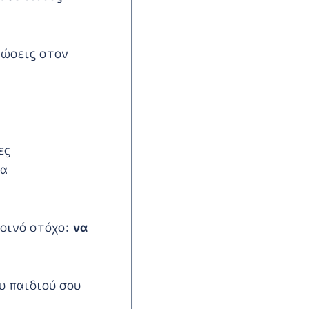
νώσεις στον
ες
τα
κοινό στόχο:
να
υ παιδιού σου