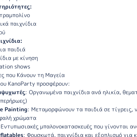
τηριότητες:
 τραμπολίνο
ικά παιχνίδια
ού
ιχνίδια:
για παιδιά
ίδια με κίνηση
ation shows
ες που Κάνουν τη Μαγεία
ου KanoParty
προσφέρουν:
Εμψυχωτές
: Οργανωμένα παιχνίδια ανά ηλικία, θεμα
υπερήρωες)
e Painting
: Μεταμορφώνουν τα παιδιά σε τίγρεις, ν
σφαλή χρώματα
 Εντυπωσιακές μπαλονοκατασκευές που γίνονται α
flatables
: Φουσκωτά, παιχνίδια και εξοπλισμό για κ