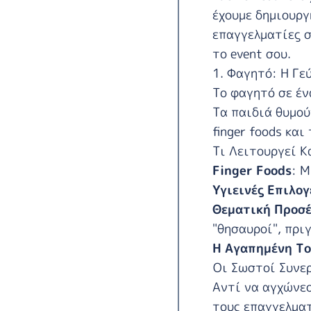
έχουμε δημιουργ
επαγγελματίες 
το event σου
.
1. Φαγητό: Η Γε
Το φαγητό σε έν
Τα παιδιά θυμού
finger foods και
Τι Λειτουργεί Κ
Finger Foods
: Μ
Υγιεινές Επιλογ
Θεματική Προσέ
"θησαυροί", πριγ
Η Αγαπημένη Τ
Οι Σωστοί Συνε
Αντί να αγχώνεσ
τους
επαγγελματ