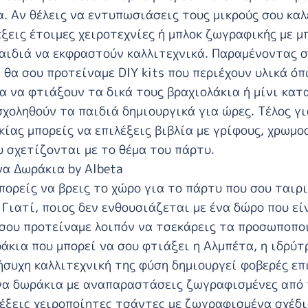
. Αν θέλεις να εντυπωσιάσεις τους μικρούς σου κα
έξεις έτοιμες χειροτεχνίες ή μπλοκ ζωγραφικής με μ
αιδιά να εκφραστούν καλλιτεχνικά. Παραμένοντας 
 θα σου προτείναμε DIY kits που περιέχουν υλικά όπ
α να φτιάξουν τα δικά τους βραχιολάκια ή μίνι κατ
χοληθούν τα παιδιά δημιουργικά για ώρες. Τέλος γι
κίας μπορείς να επιλέξεις βιβλία με γρίφους, χρωμο
 σχετίζονται με το θέμα του πάρτυ.
α Δωράκια by Albeta
πορείς να βρεις το χώρο για το πάρτυ που σου ταιρι
 Γιατί, ποιος δεν ενθουσιάζεται με ένα δώρο που ε
 σου προτείναμε λοιπόν να τσεκάρεις τα προσωποπο
άκια που μπορεί να σου φτιάξει η Αλμπέτα, η ιδρύτ
ήσυχη καλλιτεχνική της φύση δημιουργεί φοβερές επ
α δωράκια με αναπαραστάσεις ζωγραφισμένες από τ
έξεις χειροποίητες τσάντες με ζωγραφισμένα σχέδι