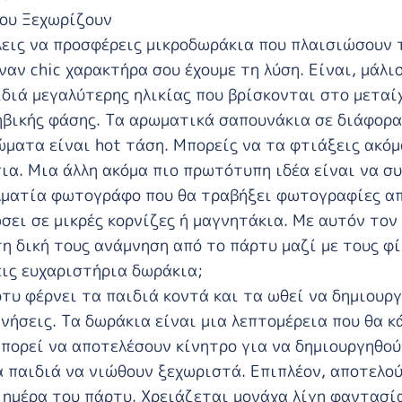
ου Ξεχωρίζουν
λεις να προσφέρεις μικροδωράκια που πλαισιώσουν 
ναν chic χαρακτήρα σου έχουμε τη λύση. Είναι, μάλι
ιδιά μεγαλύτερης ηλικίας που βρίσκονται στο μεταί
ηβικής φάσης. Τα αρωματικά σαπουνάκια σε διάφορα
ματα είναι hot τάση. Μπορείς να τα φτιάξεις ακόμ
πια. Μια άλλη ακόμα πιο πρωτότυπη ιδέα είναι να σ
λματία φωτογράφο που θα τραβήξει φωτογραφίες απ
σει σε μικρές κορνίζες ή μαγνητάκια. Με αυτόν τον
η δική τους ανάμνηση από το πάρτυ μαζί με τους φί
εις ευχαριστήρια δωράκια;
τυ φέρνει τα παιδιά κοντά και τα ωθεί να δημιουρ
νήσεις. Τα δωράκια είναι μια λεπτομέρεια που θα κ
μπορεί να αποτελέσουν κίνητρο για να δημιουργηθού
α παιδιά να νιώθουν ξεχωριστά. Επιπλέον, αποτελού
 ημέρα του πάρτυ. Χρειάζεται μονάχα λίγη φαντασία