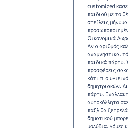
customized κασε
παιδιού με το θ
στείλεις μήνυμα
προσωποποιημένα
Οικονομικά Δωρ
Αν ο αριθμός κα
αναμνηστικά, τό
παιδικά πάρτυ. 
προσφέρεις σακο
κάτι πιο υγιειν
δημητριακών. Δι
πάρτυ. Εναλλακτ
αυτοκόλλητα σαν
παζλ θα ξετρελά
δημοτικού μπορε
μολύβια, γόμες κ