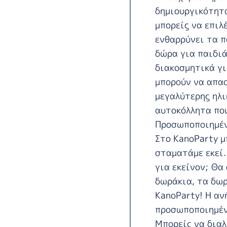
δημιουργικότητα
μπορείς να επιλ
ενθαρρύνει τα π
δώρα για παιδιά
διακοσμητικά γι
μπορούν να απασ
μεγαλύτερης ηλι
αυτοκόλλητα που
Προσωποποιημέν
Στο KanoParty μ
σταματάμε εκεί.
για εκείνον; Θα
δωράκια, τα δωρ
KanoParty! Η αν
προσωποποιημέν
Μπορείς να διαλ