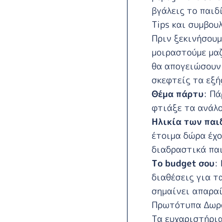
βγάλεις το παιδ
Tips και συμβου
Πριν ξεκινήσουμ
μοιραστούμε μαζ
θα απογειώσουν 
σκεφτείς τα εξή
Θέμα πάρτυ
: Πά
φτιάξε τα ανάλο
Ηλικία των παι
έτοιμα δώρα έχο
διαδραστικά παι
Το budget σου
:
διαθέσεις για τ
σημαίνει απαραί
Πρωτότυπα Δωρά
Τα ευχαριστήρια