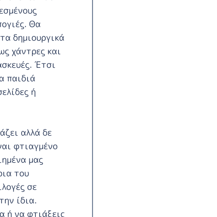
λεσμένους
πογιές. Θα
στα δημιουργικά
ως χάντρες και
ασκευές. Έτσι
α παιδιά
σελίδες ή
άζει αλλά δε
ίναι φτιαγμένο
ιημένα μας
ρια του
ιλογές σε
ην ίδια.
α ή να φτιάξεις