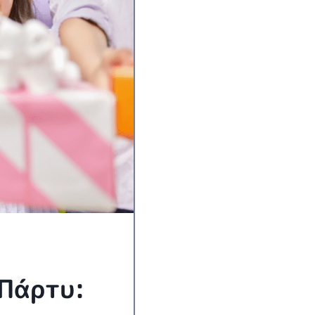
 Πάρτυ: