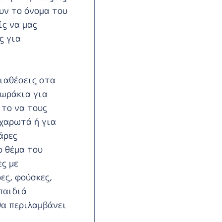
υν το όνομα του
ίς να μας
ς για
διαθέσεις στα
δωράκια για
 το να τους
αχαρωτά ή για
άρες
ο θέμα του
ες με
ες, φούσκες,
παιδιά
θα περιλαμβάνει