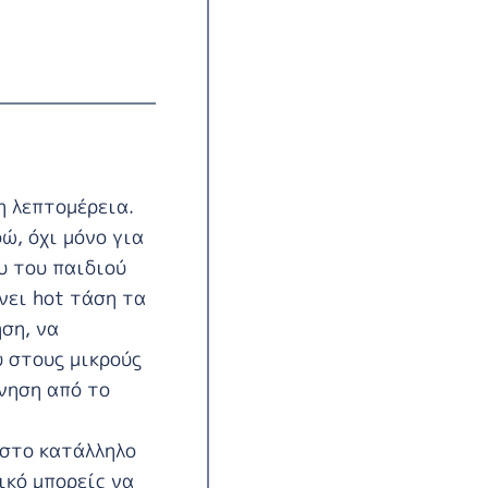
η λεπτομέρεια.
ώ, όχι μόνο για
υ του παιδιού
ίνει hot τάση τα
ση, να
υ στους μικρούς
νηση από το
 στο κατάλληλο
ικό μπορείς να