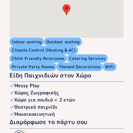
Indoor seating
Outdoor seating
Climate Control (Heating & AC)
Child-Friendly Restrooms
Catering Services
Private Party Rooms
Themed Decorations
WiFi
Είδη Παιχνιδιών στον Χώρο
Messy Play
Χώρος Ζωγραφικής
Χώρο για παιδιά < 2 ετών
Θεατρικό παιχνίδι
Μουσικοκινητική
Διαμόρφωσε το πάρτυ σου