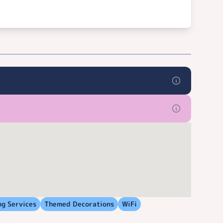
ng Services
Themed Decorations
WiFi