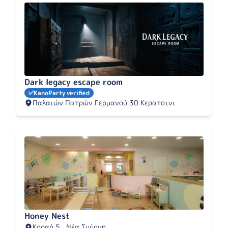
Dark legacy escape room
✅
KanoParty verified
Παλαιών Πατρών Γερμανού 30 Κερατσινι
Honey Nest
Κοραή 5 , Νέα Σμύρνη