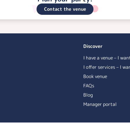
Contact the venue
Discover
I have a venue – I wan
I offer services – I w
Book venue
FAQs
Blog
Manager portal